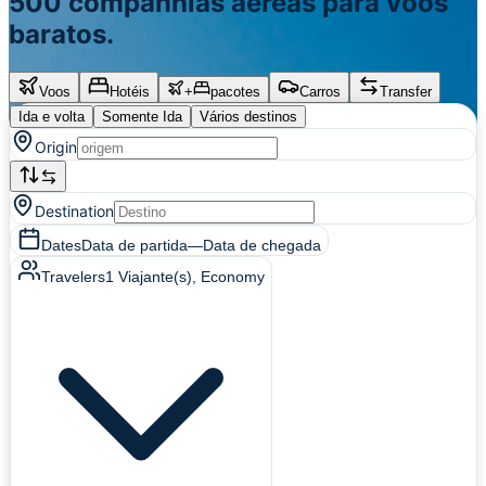
500 companhias aéreas para voos
baratos.
Voos
Hotéis
+
pacotes
Carros
Transfer
Ida e volta
Somente Ida
Vários destinos
Origin
Destination
Dates
Data de partida
—
Data de chegada
Travelers
1
Viajante(s)
, Economy